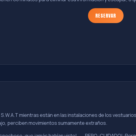
RESERVAR
S.W.A.T mientras están en las instalaciones de los vestuario
ajo, perciben movimientos sumamente extraños.
spechoso ¡que jamás habían visto!...... PERO ¡CUIDADO! ¡Por