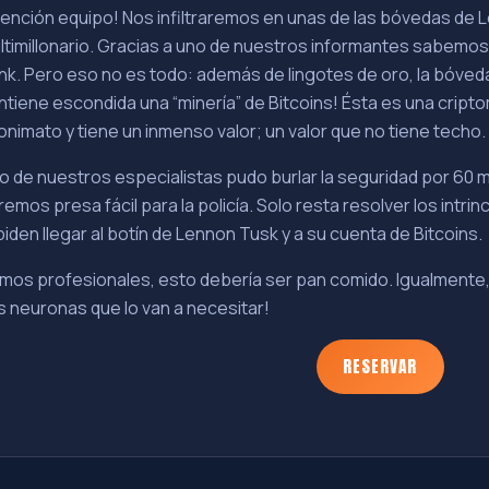
tención equipo! Nos infiltraremos en unas de las bóvedas de 
ltimillonario. Gracias a uno de nuestros informantes sabemos q
nk. Pero eso no es todo: además de lingotes de oro, la bóveda
ntiene escondida una “minería” de Bitcoins! Ésta es una crip
onimato y tiene un inmenso valor; un valor que no tiene techo.
o de nuestros especialistas pudo burlar la seguridad por 60 
remos presa fácil para la policía. Solo resta resolver los intr
piden llegar al botín de Lennon Tusk y a su cuenta de Bitcoins.
mos profesionales, esto debería ser pan comido. Igualmente, 
s neuronas que lo van a necesitar!
RESERVAR