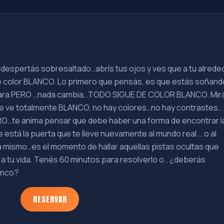
despertás sobresaltado…abrís tus ojos y ves que a tu alrede
olor BLANCO. Lo primero que pensás, es que estás soñand
la cara PERO …nada cambia…TODO SIGUE DE COLOR BLANCO. Mir
n se ve totalmente BLANCO, no hay colores…no hay contrastes…
O…te anima pensar que debe haber una forma de encontrar l
 está la puerta que te lleve nuevamente al mundo real … o al
a mismo…es el momento de hallar aquellas pistas ocultas que
 a tu vida. Tenés 60 minutos para resolverlo o.. ¿deberás
anco?
RESERVAR