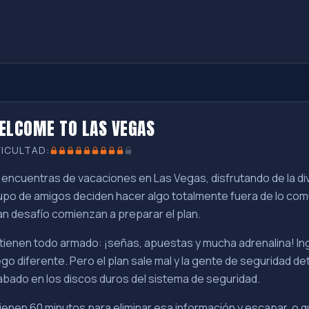
ELCOME TO LAS VEGAS
FICULTAD:
 encuentras de vacaciones en Las Vegas, disfrutando de la div
upo de amigos deciden hacer algo totalmente fuera de lo comú
an desafío comienzan a preparar el plan.
 tienen todo armado: ¡señas, apuestas y mucha adrenalina! In
ego diferente. Pero el plan sale mal y la gente de seguridad d
abado en los discos duros del sistema de seguridad.
ienen 60 minutos para eliminar esa información y escapar, o q