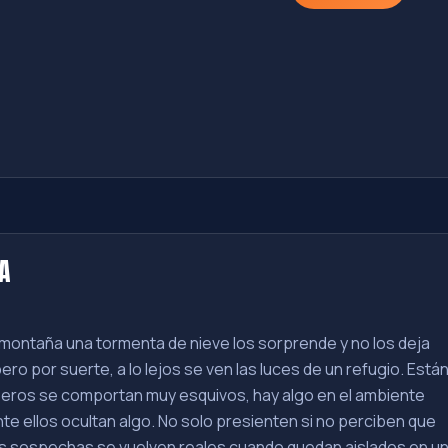
A
 montaña una tormenta de nieve los sorprende y no los deja
ro por suerte, a lo lejos se ven las luces de un refugio. Están
seros se comportan muy esquivos, hay algo en el ambiente
te ellos ocultan algo. No solo presienten si no perciben que
sus sospechas se vuelven reales cuando quedan aislados en u