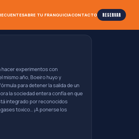
RECUENTES
ABRE TU FRANQUICIA
CONTACTO
RESERVAR
olía hacer experimentos con
el mismo año, Boeiro huyo y
órmula para detener la salida de un
hora la sociedad entera confía en que
tá integrado por reconocidos
os gases toxico… ¡A ponerse los