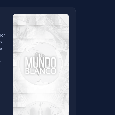
dor
o,
ás
a