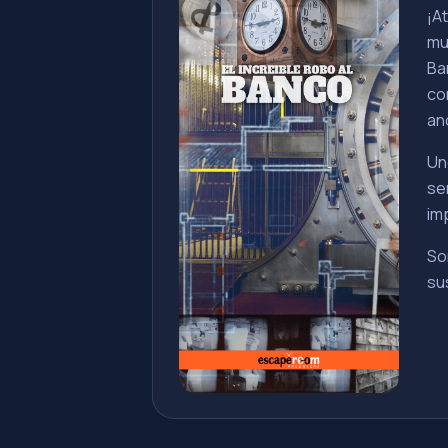
¡A
mu
Ba
co
an
Un
se
im
So
su