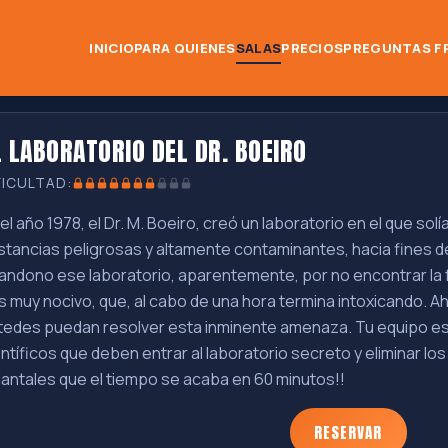
INICIO
PARA QUIENES
SALAS
PRECIOS
PREGUNTAS F
L LABORATORIO DEL DR. BOEIRO
FICULTAD:
 el año 1978, el Dr. M. Boeiro, creó un laboratorio en el que s
stancias peligrosas y altamente contaminantes, hacia fines d
andono ese laboratorio, aparentemente, por no encontrar la f
s muy nocivo, que, al cabo de una hora termina intoxicando. A
tedes puedan resolver esta inminente amenaza. Tu equipo es
entíficos que deben entrar al laboratorio secreto y eliminar l
lantales que el tiempo se acaba en 60 minutos!!
RESERVAR