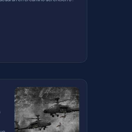
s
que