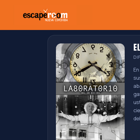
E
DI
En
su
ab
ga
us
ci
de