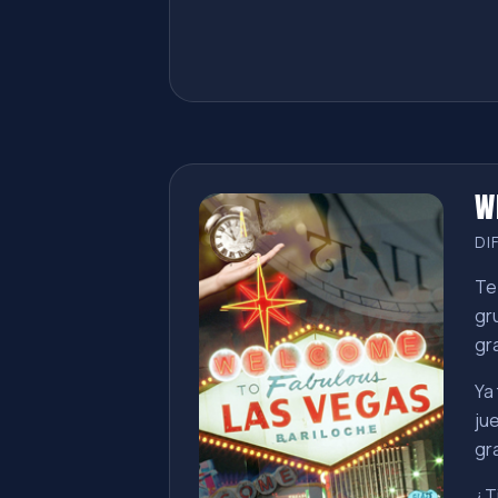
W
DI
Te
gr
gr
Ya
ju
gr
¿T