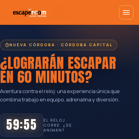
NUEVA CÓRDOBA · CÓRDOBA CAPITAL
¿LOGRARÁN ESCAPAR
EN
60 MINUTOS
?
Aventura contra el reloj: una experiencia única que
combina trabajo en equipo, adrenalina y diversión.
59:55
EL RELOJ
CORRE. ¿SE
ANIMAN?