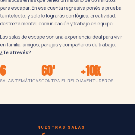
temáticas en las que tenés un máximo de 60 minutos
para escapar. En esa cuenta regresiva ponés a prueba
tu intelecto, y solo lo lograrás con lógica, creatividad,
destreza mental, comunicación y trabajo en equipo.
Las salas de escape son una experiencia ideal para vivir
en familia, amigos, parejas y compañeros de trabajo.
¿Te atrevés?
6
60'
+10k
SALAS TEMÁTICAS
CONTRA EL RELOJ
AVENTUREROS
NUESTRAS SALAS