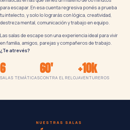
temáticas en las que tenés un máximo de 60 minutos
para escapar. En esa cuenta regresiva ponés a prueba
tu intelecto, y solo lo lograrás con lógica, creatividad,
destreza mental, comunicación y trabajo en equipo.
Las salas de escape son una experiencia ideal para vivir
en familia, amigos, parejas y compañeros de trabajo.
¿Te atrevés?
6
60'
+10k
SALAS TEMÁTICAS
CONTRA EL RELOJ
AVENTUREROS
NUESTRAS SALAS