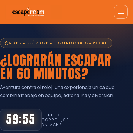
NUEVA CÓRDOBA · CÓRDOBA CAPITAL
¿LOGRARÁN ESCAPAR
EN
60 MINUTOS
?
Aventura contra el reloj: una experiencia única que
combina trabajo en equipo, adrenalina y diversión.
59:55
EL RELOJ
CORRE. ¿SE
ANIMAN?