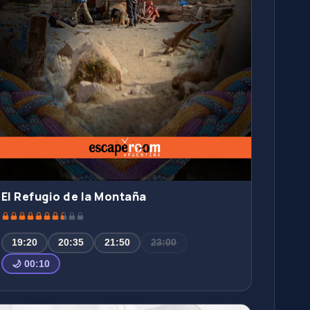
El Refugio de la Montaña
19:20
20:35
21:50
23:00
🌙 00:10