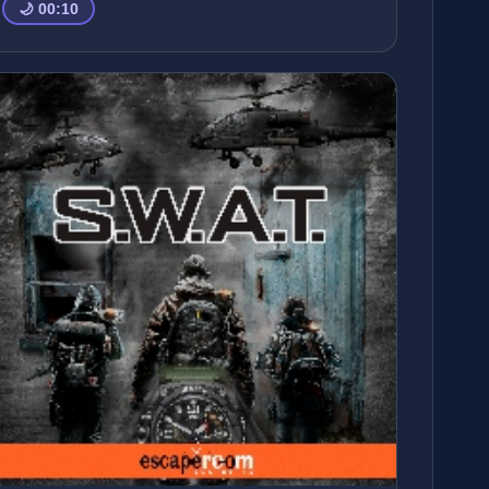
🌙 00:10