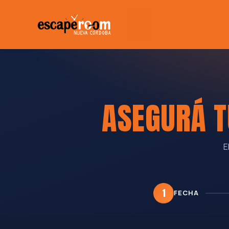
ASEGURÁ T
E
1
FECHA