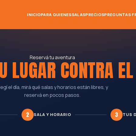
INICIO
PARA QUIENES
SALAS
PRECIOS
PREGUNTAS F
Reservá tu aventura
U LUGAR CONTRA E
legí el día, mirá qué salas y horarios están libres, y
reservá en pocos pasos.
2
3
SALA Y HORARIO
TUS 